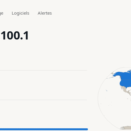
ge
Logiciels
Alertes
.100.1